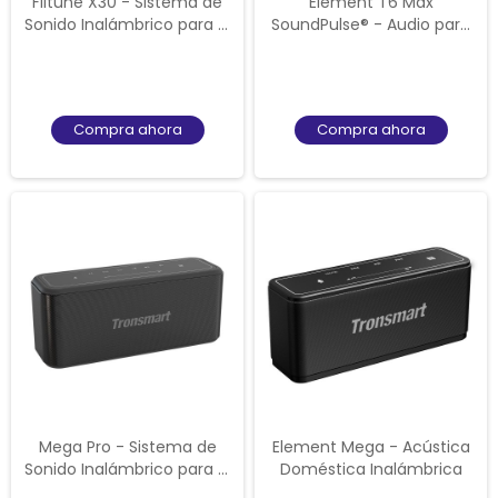
Fiitune X30 - Sistema de
Element T6 Max
Sonido Inalámbrico para el
SoundPulse® - Audio para
Hogar
el Hogar Inalámbrico
Compra ahora
Compra ahora
Mega Pro - Sistema de
Element Mega - Acústica
Sonido Inalámbrico para el
Doméstica Inalámbrica
Hogar