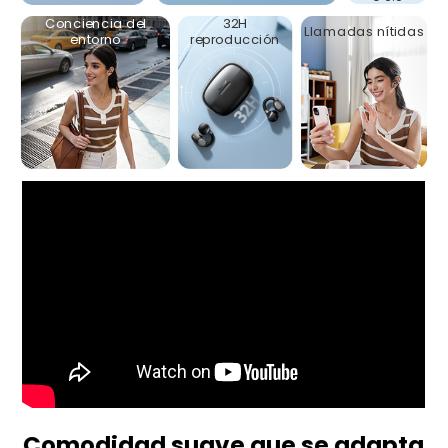
Conciencia del
32H
Llamadas nítidas
entorno
reproducción
Comodidad suave que se adapta