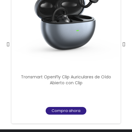
Audífonos Sounfii R4 con cancelación de ruido
ENC
Compra ahora