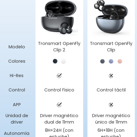
Tronsmart OpenFly
Tronsmart OpenFly
Modelo
Clip 2
Clip
Colores
Hi-Res
Control
Control físico
Control táctil
APP
Unidad de
Driver magnético
Driver magnético
driver
dual de 11mm
único de 11mm
8H+24H (con
6H+18H (con
Autonomía
estuche)
estuche)