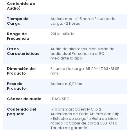
Contenido de
Audio)
Tiempo de
Auriculares: ＜1.5 horas Estuche de
Carga
carga: ≈2 horas
Rango de
20Hz–40kHz
Frecuencia
Otras
Audio de alta resolución Modo de
Características
audio dual Personaliza el EQ
mediante la app
Dimensión del
Estuche de carga: 65.20×47.63×31.05
Producto
mm
Peso del
Auricular: 0,01 lbs
Producto
Códecs de audio
LDAC, SBC
Contenido del
1x Tronsmart OpenFly Clip 2
paquete
Auriculares de Oído Abierto con Clip 1
x Estuche de carga 1 x Guía de inicio
rápido 1 x Cable de carga USB-C 1 x
Tarjeta de garantía