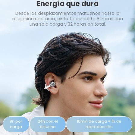
Energía que dura
Desde los desplazamientos matutinos
hasta la
relajación nocturna, disfruta
de hasta 8 horas con
una sola carga
y 32 horas en total.
8h por
24h con el
10min de carga = 1h de
carga
estuche
reproducción