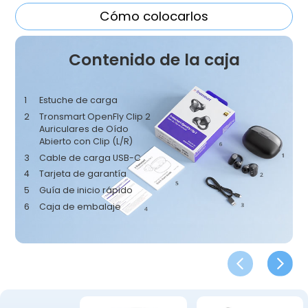
Cómo colocarlos
Contenido de la caja
1
Estuche de carga
2
Tronsmart OpenFly Clip 2
Auriculares de Oído
Abierto con Clip (L/R)
3
Cable de carga USB-C
4
Tarjeta de garantía
5
Guía de inicio rápido
6
Caja de embalaje