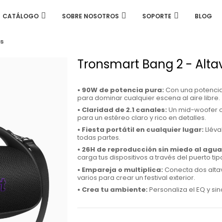
CATÁLOGO
SOBRE NOSOTROS
SOPORTE
BLOG
as
Tronsmart Bang 2 - Alta
• 90W de potencia pura:
Con una potencia 
para dominar cualquier escena al aire libre.
• Claridad de 2.1 canales:
Un mid-woofer ov
para un estéreo claro y rico en detalles.
• Fiesta portátil en cualquier lugar:
Lléva
todas partes.
• 26H de reproducción sin miedo al agua
carga tus dispositivos a través del puerto tip
• Empareja o multiplica:
Conecta dos alta
varios para crear un festival exterior.
• Crea tu ambiente:
Personaliza el EQ y sin