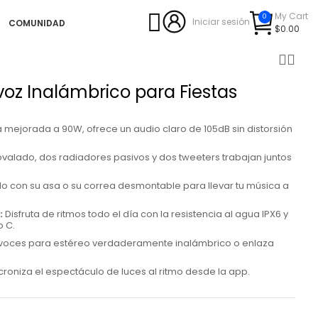
My Cart
0
Iniciar sesión
COMUNIDAD
$0.00
voz Inalámbrico para Fiestas
mejorada a 90W, ofrece un audio claro de 105dB sin distorsión
alado, dos radiadores pasivos y dos tweeters trabajan juntos
lo con su asa o su correa desmontable para llevar tu música a
:
Disfruta de ritmos todo el día con la resistencia al agua IPX6 y
o C.
voces para estéreo verdaderamente inalámbrico o enlaza
croniza el espectáculo de luces al ritmo desde la app.