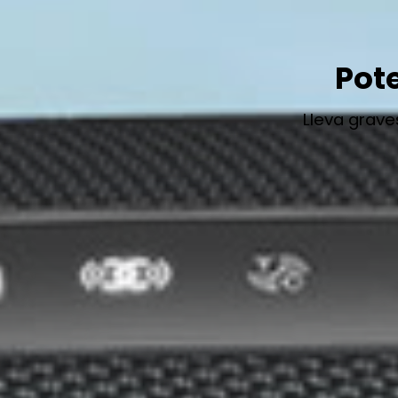
Pote
Lleva grave