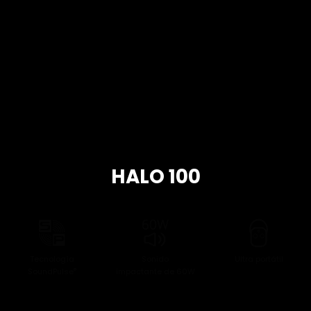
HALO 100
Tecnología
Sonido
Ultra portátil
SoundPulse
impactante de 60W
®