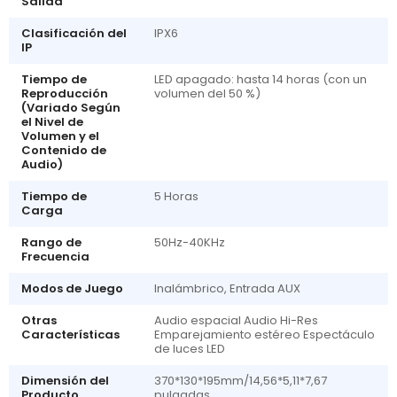
Salida
Clasificación del
IPX6
IP
Tiempo de
LED apagado: hasta 14 horas (con un
Reproducción
volumen del 50 %)
(Variado Según
el Nivel de
Volumen y el
Contenido de
Audio)
Tiempo de
5 Horas
Carga
Rango de
50Hz-40KHz
Frecuencia
Modos de Juego
Inalámbrico, Entrada AUX
Otras
Audio espacial Audio Hi-Res
Características
Emparejamiento estéreo Espectáculo
de luces LED
Dimensión del
370*130*195mm/14,56*5,11*7,67
Producto
pulgadas