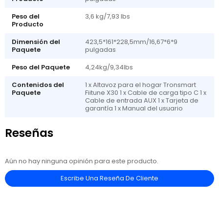
Peso del
3,6 kg/7,93 lbs
Producto
Dimensión del
423,5*161*228,5mm/16,67*6*9
Paquete
pulgadas
Peso del Paquete
4,24kg/9,34lbs
Contenidos del
1 x Altavoz para el hogar Tronsmart
Paquete
Fiitune X30 1 x Cable de carga tipo C 1 x
Cable de entrada AUX 1 x Tarjeta de
garantía 1 x Manual del usuario
Reseñas
Aún no hay ninguna opinión para este producto.
Escribe Una Reseña De Cliente