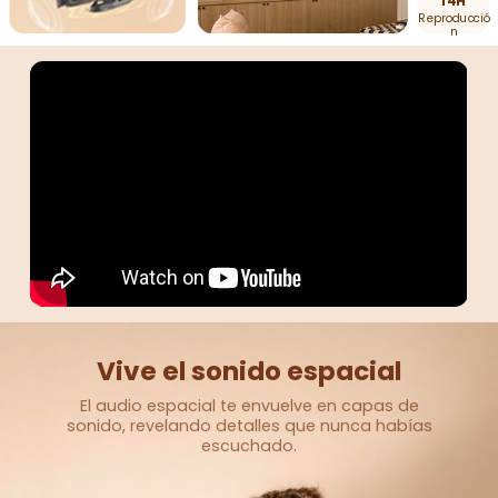
14H
Reproducció
n
Vive el sonido espacial
El audio espacial te envuelve en capas de
sonido,
revelando detalles que nunca habías
escuchado.