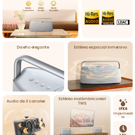
Modo
Modo
Modo
Concierto
Teatro
Reunión
Diseño elegante
Estéreo espacial inmersivo
Estéreo inalámbrico
real
Audio de 3 canales
TWS
IPX6
Impermeab
le