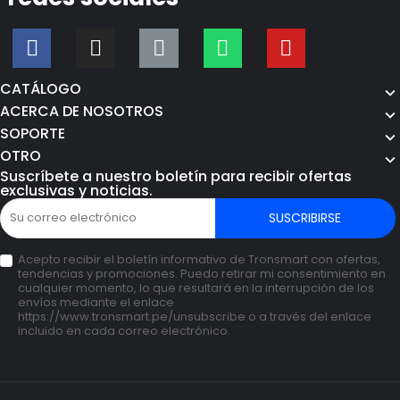
CATÁLOGO
ACERCA DE NOSOTROS
SOPORTE
OTRO
Suscríbete a nuestro boletín para recibir ofertas
exclusivas y noticias.
SUSCRIBIRSE
Acepto recibir el boletín informativo de Tronsmart con ofertas,
tendencias y promociones. Puedo retirar mi consentimiento en
cualquier momento, lo que resultará en la interrupción de los
envíos mediante el enlace
https://www.tronsmart.pe/unsubscribe o a través del enlace
incluido en cada correo electrónico.