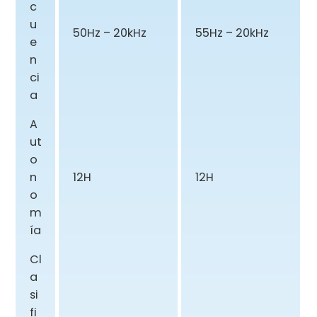
c
u
50Hz – 20kHz
55Hz – 20kHz
e
n
ci
a
A
ut
o
n
12H
12H
o
m
ía
Cl
a
si
fi