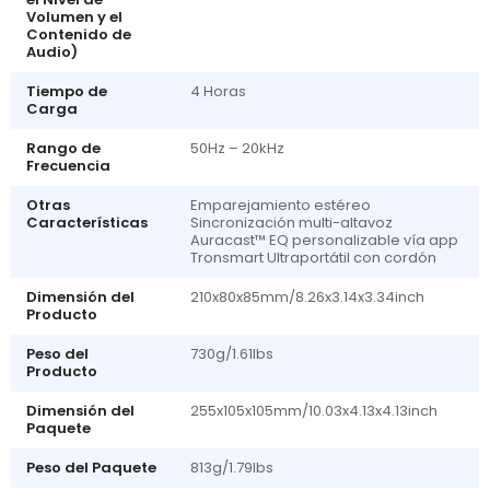
Volumen y el
Contenido de
Audio)
Tiempo de
4 Horas
Carga
Rango de
50Hz – 20kHz
Frecuencia
Otras
Emparejamiento estéreo
Características
Sincronización multi-altavoz
Auracast™ EQ personalizable vía app
Tronsmart Ultraportátil con cordón
Dimensión del
210x80x85mm/8.26x3.14x3.34inch
Producto
Peso del
730g/1.61lbs
Producto
Dimensión del
255x105x105mm/10.03x4.13x4.13inch
Paquete
Peso del Paquete
813g/1.79lbs