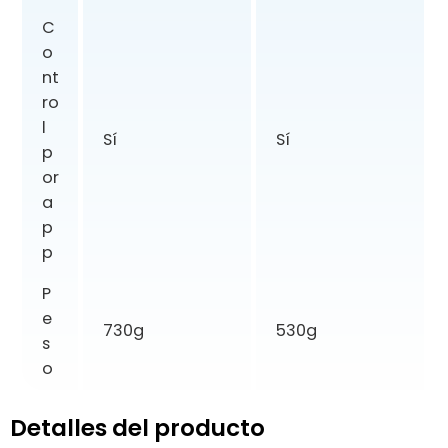
C
o
nt
ro
l
Sí
Sí
p
or
a
p
p
P
e
730g
530g
s
o
Detalles del producto