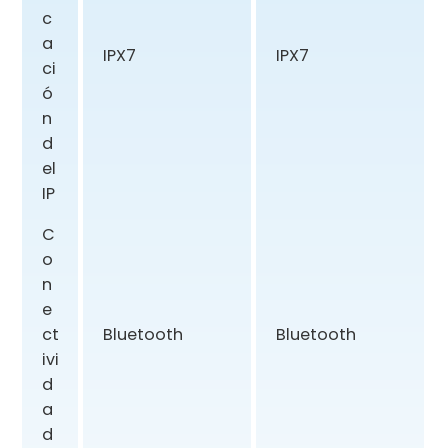
c
a
IPX7
IPX7
ci
ó
n
d
el
IP
C
o
n
e
ct
Bluetooth
Bluetooth
ivi
d
a
d