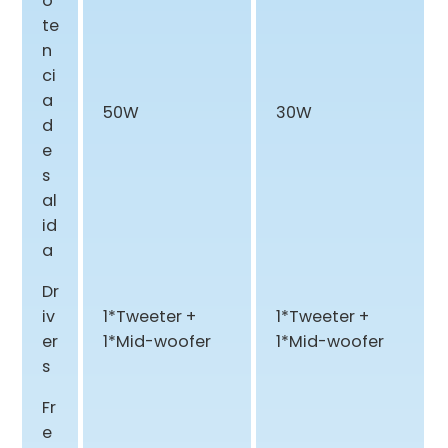
o
te
n
ci
a
50W
30W
d
e
s
al
id
a
Dr
iv
1*Tweeter +
1*Tweeter +
er
1*Mid-woofer
1*Mid-woofer
s
Fr
e