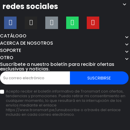
redes sociales
CATÁLOGO
ACERCA DE NOSOTROS
SOPORTE
OTRO
Suscríbete a nuestro boletín para recibir ofertas
exclusivas y noticias.
SUSCRIBIRSE
Acepto recibir el boletín informativo de Tronsmart con ofertas,
tendencias y promociones. Puedo retirar mi consentimiento en
cualquier momento, lo que resultará en la interrupción de los
envíos mediante el enlace
https://www.tronsmart.pe/unsubscribe o a través del enlace
incluido en cada correo electrónico.