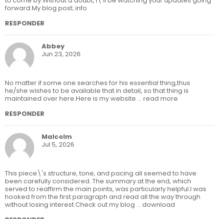
to come by.Without a doubt, I\'ll be watching your updates going
forward.My blog post; info
RESPONDER
Abbey
Jun 23, 2026
No matter if some one searches for his essential thing,thus
he/she wishes to be available that in detail, so that thing is
maintained over here.Here is my website ... read more
RESPONDER
Malcolm
Jul 5, 2026
This piece\'s structure, tone, and pacing all seemed to have
been carefully considered. The summary at the end, which
served to reaffirm the main points, was particularly helpful.I was
hooked from the first paragraph and read all the way through
without losing interest.Check out my blog ... download