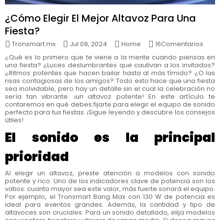
¿Cómo Elegir El Mejor Altavoz Para Una
Fiesta?
Tronsmart mx
Jul 09, 2024
Home
16Comentarios
¿Qué es lo primero que te viene a la mente cuando piensas en
una fiesta? ¿Luces deslumbrantes que cautivan a los invitados?
¿Ritmos potentes que hacen bailar hasta al más tímido? ¿O las
risas contagiosas de los amigos? Todo esto hace que una fiesta
sea inolvidable, pero hay un detalle sin el cual la celebración no
sería tan vibrante: ¡un altavoz potente! En este artículo te
contaremos en qué debes fijarte para elegir el equipo de sonido
perfecto para tus fiestas. ¡Sigue leyendo y descubre los consejos
útiles!
El sonido es la principal
prioridad
Al elegir un altavoz, preste atención a modelos con sonido
potente y rico. Uno de los indicadores clave de potencia son los
vatios: cuanto mayor sea este valor, más fuerte sonará el equipo.
Por ejemplo, el Tronsmart Bang Max con 130 W de potencia es
ideal para eventos grandes. Además, la cantidad y tipo de
altavoces son cruciales. Para un sonido detallado, elija modelos