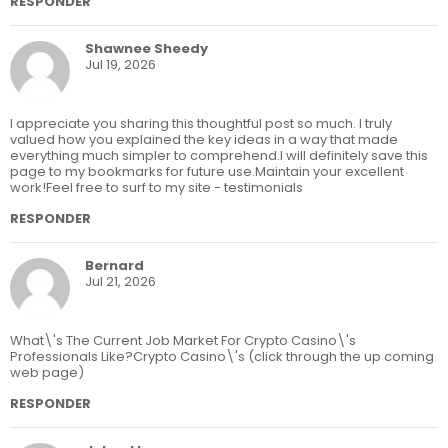
RESPONDER
Shawnee Sheedy
Jul 19, 2026
I appreciate you sharing this thoughtful post so much. I truly
valued how you explained the key ideas in a way that made
everything much simpler to comprehend.I will definitely save this
page to my bookmarks for future use.Maintain your excellent
work!Feel free to surf to my site - testimonials
RESPONDER
Bernard
Jul 21, 2026
What\'s The Current Job Market For Crypto Casino\'s
Professionals Like?Crypto Casino\'s (click through the up coming
web page)
RESPONDER