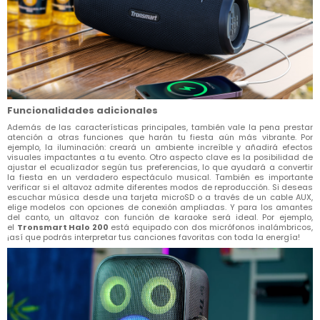
Funcionalidades adicionales
Además de las características principales, también vale la pena prestar
atención a otras funciones que harán tu fiesta aún más vibrante. Por
ejemplo, la iluminación: creará un ambiente increíble y añadirá efectos
visuales impactantes a tu evento. Otro aspecto clave es la posibilidad de
ajustar el ecualizador según tus preferencias, lo que ayudará a convertir
la fiesta en un verdadero espectáculo musical. También es importante
verificar si el altavoz admite diferentes modos de reproducción. Si deseas
escuchar música desde una tarjeta microSD o a través de un cable AUX,
elige modelos con opciones de conexión ampliadas. Y para los amantes
del canto, un altavoz con función de karaoke será ideal. Por ejemplo,
el
Tronsmart Halo 200
está equipado con dos micrófonos inalámbricos,
¡así que podrás interpretar tus canciones favoritas con toda la energía!