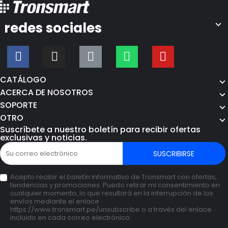
redes sociales
CATÁLOGO
ACERCA DE NOSOTROS
SOPORTE
OTRO
Suscríbete a nuestro boletín para recibir ofertas
exclusivas y noticias.
SUSCRIBIRSE
Acepto recibir el boletín informativo de Tronsmart con ofertas,
tendencias y promociones. Puedo retirar mi consentimiento en
cualquier momento, lo que resultará en la interrupción de los
envíos mediante el enlace
https://www.tronsmart.pe/unsubscribe o a través del enlace
incluido en cada correo electrónico.