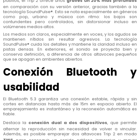
pasivos, el Trip 2 ofrece unos
graves un 20% más profundos
en comparación con su versión anterior, gracias también a la
tecnología SoundPulse®. Esto se nota especialmente en géneros
como pop, urbano y música con ritmo: los bajos son
contundentes pero controlados, sin distorsionar incluso en
volúmenes medios‑altos.
Los medios son claros, especialmente en voces, y los agudos se
mantienen nítidos sin resultar agresivos. La tecnología
SoundPulse® cuida los detalles y mantiene la claridad incluso en
pistas densas. En exteriores, el sonido se proyecta bien y
conserva definición, a diferencia de otros altavoces pequeños
que se apagan en ambientes abiertos.
Conexión Bluetooth y
usabilidad
El Bluetooth 5.3 garantiza una conexión estable, rápida y sin
cortes en distancias hasta más de 15m en espacio abierto. El
emparejamiento es instantáneo y la reconexión automática es
fiable.
Destaca la
conexión dual a dos dispositivos
, que permite
alternar la reproducción sin necesidad de volver a vincular.
Además, es posible emparejar dos altavoces Trip 2 en modo