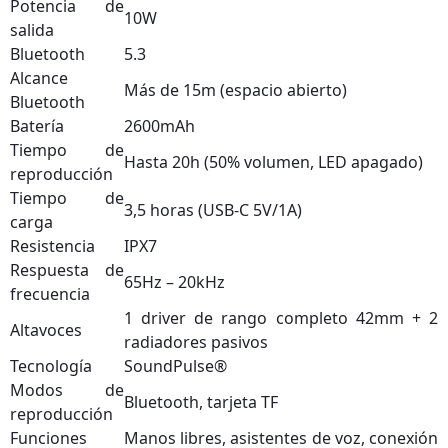
Potencia de
10W
salida
Bluetooth
5.3
Alcance
Más de 15m (espacio abierto)
Bluetooth
Batería
2600mAh
Tiempo de
Hasta 20h (50% volumen, LED apagado)
reproducción
Tiempo de
3,5 horas (USB‑C 5V/1A)
carga
Resistencia
IPX7
Respuesta de
65Hz – 20kHz
frecuencia
1 driver de rango completo 42mm + 2
Altavoces
radiadores pasivos
Tecnología
SoundPulse®
Modos de
Bluetooth, tarjeta TF
reproducción
Funciones
Manos libres, asistentes de voz, conexión