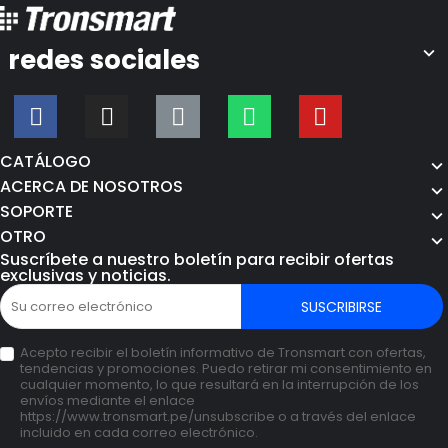
redes sociales
CATÁLOGO
ACERCA DE NOSOTROS
SOPORTE
OTRO
Suscríbete a nuestro boletín para recibir ofertas
exclusivas y noticias.
SUSCRIBIRSE
Acepto recibir el boletín informativo de Tronsmart con ofertas,
tendencias y promociones. Puedo retirar mi consentimiento en
cualquier momento, lo que resultará en la interrupción de los
envíos mediante el enlace
https://www.tronsmart.pe/unsubscribe o a través del enlace
incluido en cada correo electrónico.