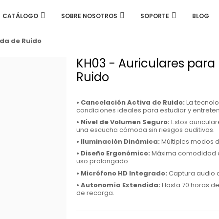
CATÁLOGO
SOBRE NOSOTROS
SOPORTE
BLOG
ida de Ruido
KH03 - Auriculares para
Ruido
• Cancelación Activa de Ruido:
La tecnol
condiciones ideales para estudiar y entrete
• Nivel de Volumen Seguro:
Estos auricular
una escucha cómoda sin riesgos auditivos.
• Iluminación Dinámica:
Múltiples modos de
• Diseño Ergonómico:
Máxima comodidad con
uso prolongado.
• Micrófono HD Integrado:
Captura audio cr
• Autonomía Extendida:
Hasta 70 horas de
de recarga.