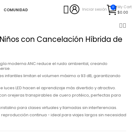
My Cart
0
Iniciar sesión
COMUNIDAD
$0.00
 Niños con Cancelación Híbrida de
ogía moderna ANC reduce el ruido ambiental, creando
nerse.
es infantiles limitan el volumen máximo a 93 dB, garantizando
 luces LED hacen el aprendizaje más divertido y atractivo.
 orejeras transpirables de cuero protéico, perfectas para
istalino para clases virtuales y llamadas sin interferencias.
 reproducción continua - ideal para viajes largos sin necesidad